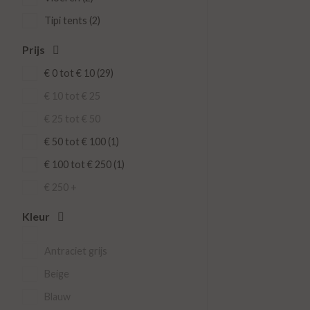
FAQ
Tipi tents (2)
Over ons
Prijs
Contact
Handleidingen
€ 0 tot € 10 (29)
Mijn verlanglijst
€ 10 tot € 25
€ 25 tot € 50
€ 50 tot € 100 (1)
€ 100 tot € 250 (1)
€ 250 +
Kleur
Antraciet grijs
Beige
Blauw