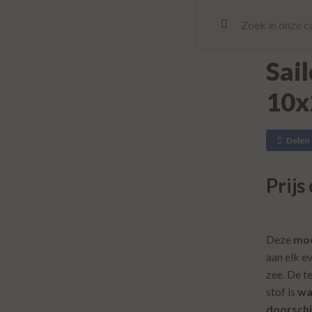
Sail
10
Delen
Prijs
Deze
moo
aan elk e
zee. De t
stof is
wa
doorschi