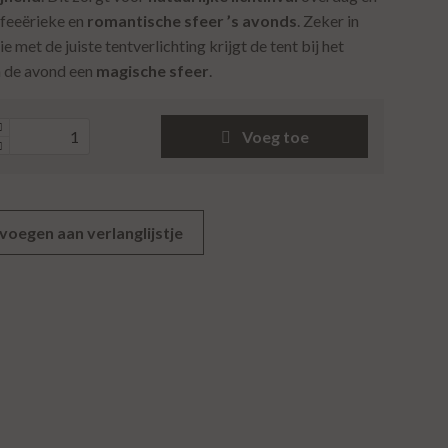
 feeërieke en
romantische sfeer ’s avonds
. Zeker in
 met de juiste tentverlichting krijgt de tent bij het
n de avond een
magische sfeer
.
Voeg toe
voegen aan verlanglijstje