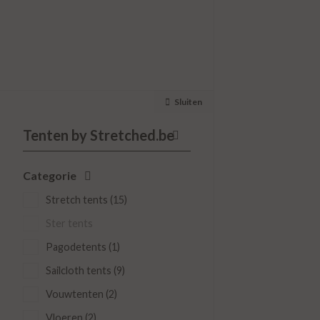
Sluiten
TE HUUR
Stoelen en tafels
Lounges
Categorie
Bars
Decoratie & planten
Stretch tents (15)
Tafelmaterialen
Ster tents
Verlichting
Pagodetents (1)
Toebehoren
Sailcloth tents (9)
Tenten by Stretched.be
Vouwtenten (2)
Inspiratie
Vloeren (2)