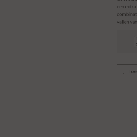
een extra
combinatie
vallen va
Toe