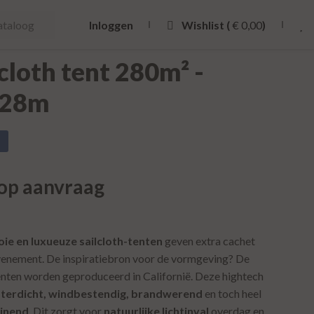
Inloggen
Wishlist
(
€
0,00
)
Gebruikersnaam
cloth tent 280m² -
Wachtwoord
x28m
 op aanvraag
Wachtwoord vergeten
Ben je nieuw?
Maak je account aan.
ie en luxueuze sailcloth-tenten
geven extra cachet
venement. De inspiratiebron voor de vormgeving? De
enten worden geproduceerd in Californië. Deze hightech
terdicht, windbestendig, brandwerend
en toch heel
jnend
. Dit zorgt voor
natuurlijke lichtinval
overdag en