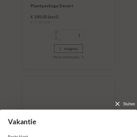
Plantpackage Desert
€ 180.00 (excl)
€ 217.80 (incl)
Voeg toe
Meer informatie
Sluiten
Vakantie
Beste klant,