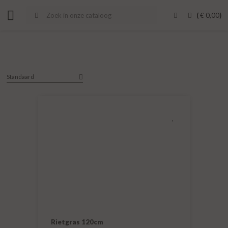
(
€
0,00
)
Rietgras 120cm